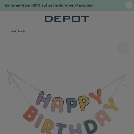
Sommer-Sale: -30% auf deine Sommer-Favoriten
zurück