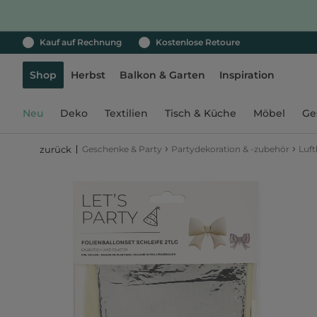
Kauf auf Rechnung
Kostenlose Retoure
Shop
Herbst
Balkon & Garten
Inspiration
Neu
Deko
Textilien
Tisch & Küche
Möbel
Ge
›
›
Geschenke & Party
Partydekoration & -zubehör
Luft
zurück