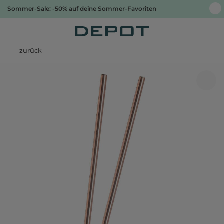
Sommer-Sale: -50% auf deine Sommer-Favoriten
zurück