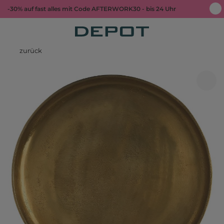
-30% auf fast alles mit Code AFTERWORK30 - bis 24 Uhr
zurück