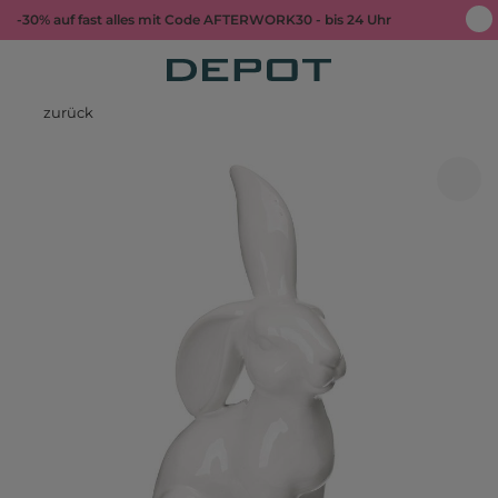
-30% auf fast alles mit Code AFTERWORK30 - bis 24 Uhr
zurück