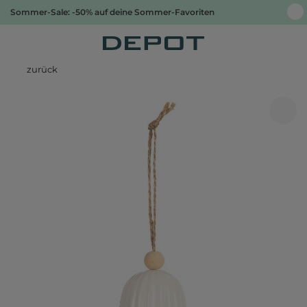
Sommer-Sale: -50% auf deine Sommer-Favoriten
zurück