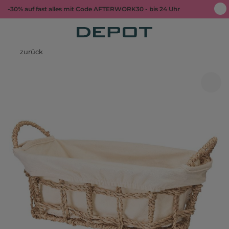
-30% auf fast alles mit Code AFTERWORK30 - bis 24 Uhr
zurück