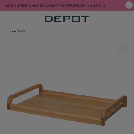
-30% auf fast alles mit Code AFTERWORK30 - bis 24 Uhr
zurück