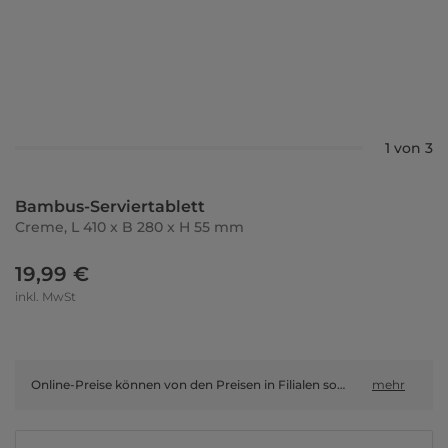
1 von 3
Bambus-Serviertablett
Creme, L 410 x B 280 x H 55 mm
19,99 €
inkl. MwSt
Online-Preise können von den Preisen in Filialen sowie Shop-in-Shop-Flächen abweichen.
mehr