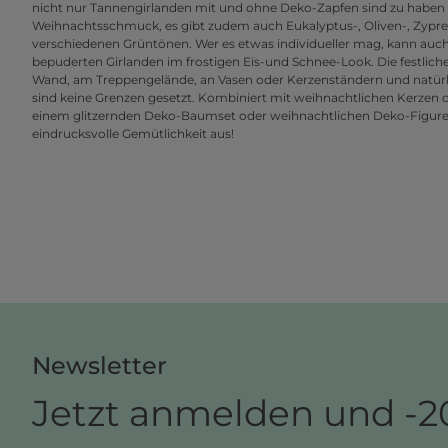
nicht nur Tannengirlanden mit und ohne Deko-Zapfen sind zu haben u
Weihnachtsschmuck, es gibt zudem auch Eukalyptus-, Oliven-, Zypress
verschiedenen Grüntönen. Wer es etwas individueller mag, kann auch
bepuderten Girlanden im frostigen Eis-und Schnee-Look. Die festlichen
Wand, am Treppengelände, an Vasen oder Kerzenständern und natür
sind keine Grenzen gesetzt. Kombiniert mit weihnachtlichen Kerzen 
einem glitzernden Deko-Baumset oder weihnachtlichen Deko-Figuren is
eindrucksvolle Gemütlichkeit aus!
Newsletter
Jetzt anmelden und -2