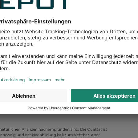
n
Jetzt sparen
Jetz
on für die Weihnachtszeit
enen vier Wände stimmungsvoll zu schmücken. Und was ist
nnen- oder Mistelzweige sowie Pflanzengirlanden! Wer
ene Zuhause zaubern will, der sollte aber lieber nicht
eren Tannenkränze und -girlanden in der Wärme schon bald
in. Warum also nicht lieber auf Weihnachtsgirlanden aus
ser Saison, sondern können auch bis zur nächsten und
hmücken hervorgeholt werden. Das ist auch besonders
ndbar und echte Zweige und Pflanzen dürfen da bleiben, wo
natürlichen Pflanzen nachempfunden sind. Die Qualität ist
enzweig und der Nachbildung ist kaum sichtbar. Aber