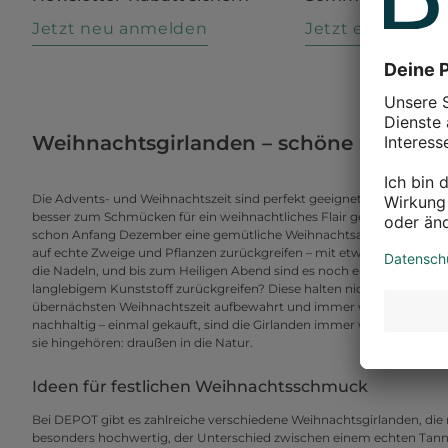
Jetzt neu anmelden
Jetzt entdecke
Weihnachtsgirlanden – schöne Dekorati
Die Advents- und Weihnachtszeit sind perfekt geeignet, um die eig
besser zum Schmücken für ein weihnachtliches Flair geeignet, als Ta
schon Anfang Dezember eine gemütliche Weihnachtsatmosphäre ins eig
auf echte Zweige und Pflanzen zurückgreifen – mit etwas Pech verli
die Nadeln, und bis zum Heiligen Abend sind es noch ein paar Tage h
langlebigem Kunststoff zurückgreifen? Diese halten nicht nur in die
übernächsten Weihnachtszeit aufbewahrt und immer wieder zum Sc
nachhaltig – einmal gekauft, sind die Girlanden immer wieder verwe
sie hingehören: draußen in die Natur.
Ideen für festlichen Weihnachtsschmuck
Bei DEPOT gibt es zahlreiche verschiedene Weihnachtsgirlanden, die 
besonders hochwertig, der Unterschied zwischen einem echten Tann