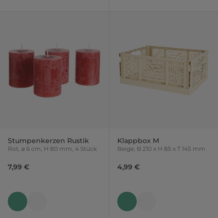
Stumpenkerzen Rustik
Klappbox M
Rot, ⌀ 6 cm, H 80 mm, 4 Stück
Beige, B 210 x H 85 x T 145 mm
7,99 €
4,99 €