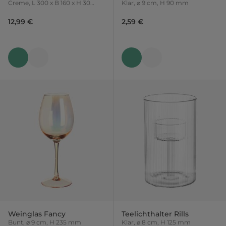
Creme, L 300 x B 160 x H 30
Klar, ⌀ 9 cm, H 90 mm
mm
12,99 €
2,59 €
Weinglas Fancy
Teelichthalter Rills
Bunt, ⌀ 9 cm, H 235 mm
Klar, ⌀ 8 cm, H 125 mm