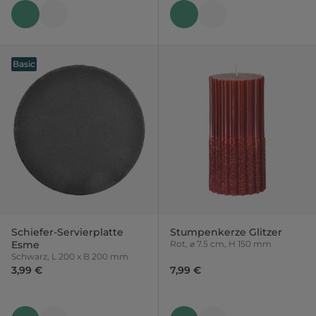
Basic
Schiefer-Servierplatte
Stumpenkerze Glitzer
Esme
Rot, ⌀ 7.5 cm, H 150 mm
Schwarz, L 200 x B 200 mm
3,99 €
7,99 €