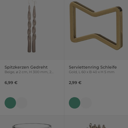
Spitzkerzen Gedreht
Serviettenring Schleife
Beige, ⌀ 2 cm, H 300 mm, 2
Gold, L 60 x B 40 x H 5 mm
Stück
6,99 €
2,99 €