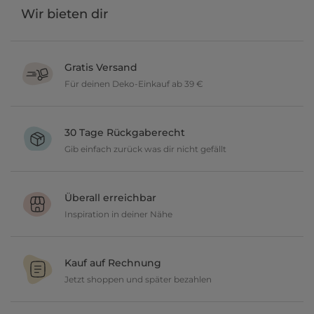
Wir bieten dir
Gratis Versand
Für deinen Deko-Einkauf ab 39 €
Verschönere dein zu Hause im Wert von über 39 € und wir
versenden deine neuen Lieblingsartikel gratis.
30 Tage Rückgaberecht
Gib einfach zurück was dir nicht gefällt
Du möchtest gerne deine Deko ausprobieren? Kein Problem, wir
geben dir 30 Tage Zeit etwas zurückzusenden.
Überall erreichbar
Inspiration in deiner Nähe
Ob in unseren 80 Filialen vor Ort oder online, entdecke tolle Deko
und lasse dich inspirieren.
Kauf auf Rechnung
Jetzt shoppen und später bezahlen
Gestalte jetzt dein zu Hause und bezahle einfach später, bequem