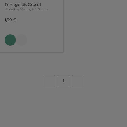
Trinkgefäß Grusel
Violett, ⌀ 10 cm, H 110 mm
1,99 €
1