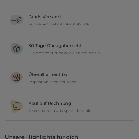
Gratis Versand
Für deinen Deko-Einkauf ab 39 €
Verschönere dein zu Hause im Wert von über 39 € und wir
versenden deine neuen Lieblingsartikel gratis.
30 Tage Rückgaberecht
Gib einfach zurück was dir nicht gefällt
Du möchtest gerne deine Deko ausprobieren? Kein Problem, wir
geben dir 30 Tage Zeit etwas zurückzusenden.
Überall erreichbar
Inspiration in deiner Nähe
Ob in unseren 80 Filialen vor Ort oder online, entdecke tolle Deko
und lasse dich inspirieren.
Kauf auf Rechnung
Jetzt shoppen und später bezahlen
Gestalte jetzt dein zu Hause und bezahle einfach später, bequem
per Rechnung.
Unsere Highlights für dich