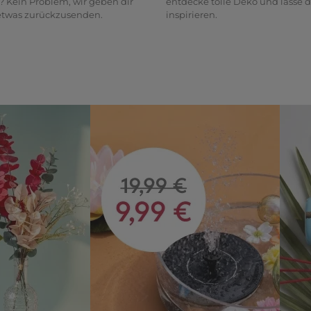
? Kein Problem, wir geben dir
entdecke tolle Deko und lasse d
 etwas zurückzusenden.
inspirieren.