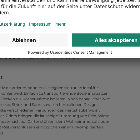
stlichem Dekor, etwa mit Prints von Chrysanthemen, Astern
warmen Abende unter freiem Himmel diniert, spenden
gliches Licht.
behagliche Atmosphäre, wenn die Tage
d draußen kälter wird, zieht es die meisten Menschen
ässt sich das regnerisch-stürmische Herbstwetter doch viel
stimmung einziehen kann, ist die richtige
rt
iv dekorieren, sondern sie eignen sich auch ideal für
 kühler wird. Einfach zu transportierende Bodenmatratzen
e Decken die Körperwärme isolieren. Noch behaglicher wird
 Fleece, Strick und Samt sowie in herbstlichen Designs
 die verschiedenen Färbungen des Herbstlaubs wider.
ier-Prints bringen die lauschige Stimmung von Feld, Wiese
lassen sich auf Gartenstühlen, dem Wohnzimmersofa oder
it Reißverschlüssen ermöglichen einen unkomplizierten
g.