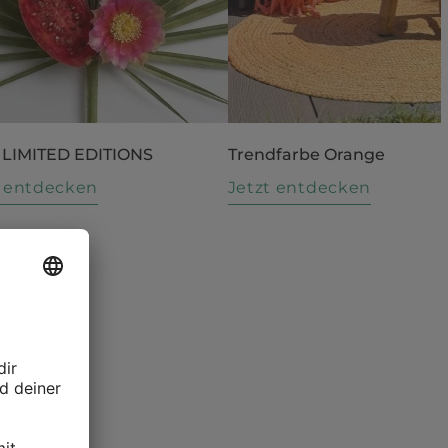
 LIMITED EDITIONS
Trendfarbe Orange
t entdecken
Jetzt entdecken