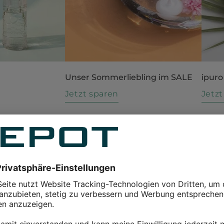
Unser Sommerliebling im SALE
ipuro
n
Jetzt sparen
Jetz
rbstliche Tischdeko
reszeit entsprechend einrichten möchte, braucht dafür
ht erforderlich, denn mit der Herbst-Deko von DEPOT
ente. Deko-Objekte in Form von Äpfeln, Birnen und
b, Kunstzweigen und Trockenblumen lassen sich
hdeko – zum Beispiel niedliche Waldtier-Figuren, Kerzen in
– machen aus dem Esstisch eine festliche Tafel. Passend