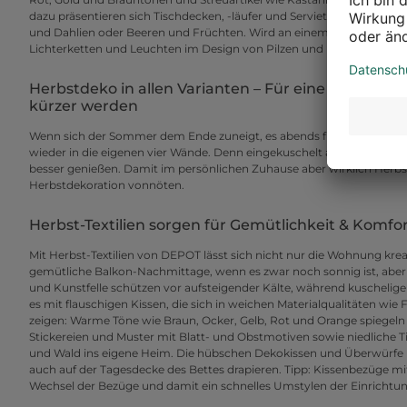
dazu präsentieren sich Tischdecken, -läufer und Servietten mit herb
und Dahlien oder Beeren und Früchten. Wird an einem der letzten 
Lichterketten und Leuchten im Design von Pilzen und Kürbissen beha
Herbstdeko in allen Varianten – Für eine warme, 
kürzer werden
Wenn sich der Sommer dem Ende zuneigt, es abends früher dunkel un
wieder in die eigenen vier Wände. Denn eingekuschelt auf dem Sofa l
besser genießen. Damit im persönlichen Zuhause aber wirklich Herbst
Herbstdekoration vonnöten.
Herbst-Textilien sorgen für Gemütlichkeit & Komfo
Mit Herbst-Textilien von DEPOT lässt sich nicht nur die Wohnung kreat
gemütliche Balkon-Nachmittage, wenn es zwar noch sonnig ist, aber
und Kunstfelle schützen vor aufsteigender Kälte, während kuschelig
es mit flauschigen Kissen, die sich in weichen Materialqualitäten wie
zeigen: Warme Töne wie Braun, Ocker, Gelb, Rot und Orange spiegeln
Stickereien und Muster mit Blatt- und Obstmotiven sowie niedliche T
und Wald ins eigene Heim. Die hübschen Dekokissen und Überwürfe 
auch auf der Tagesdecke des Bettes drapieren. Tipp: Kissenbezüge m
Wechsel der Bezüge und damit ein schnelles Umstylen der Einrichtun