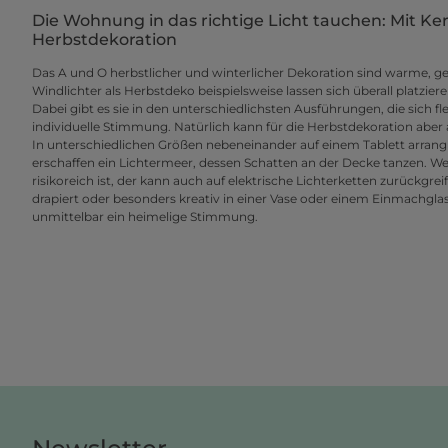
Die Wohnung in das richtige Licht tauchen: Mit Ker
Herbstdekoration
Das A und O herbstlicher und winterlicher Dekoration sind warme, ge
Windlichter als Herbstdeko beispielsweise lassen sich überall platzier
Dabei gibt es sie in den unterschiedlichsten Ausführungen, die sich fle
individuelle Stimmung. Natürlich kann für die Herbstdekoration aber
In unterschiedlichen Größen nebeneinander auf einem Tablett arrangi
erschaffen ein Lichtermeer, dessen Schatten an der Decke tanzen. We
risikoreich ist, der kann auch auf elektrische Lichterketten zurückgr
drapiert oder besonders kreativ in einer Vase oder einem Einmachglas
unmittelbar ein heimelige Stimmung.