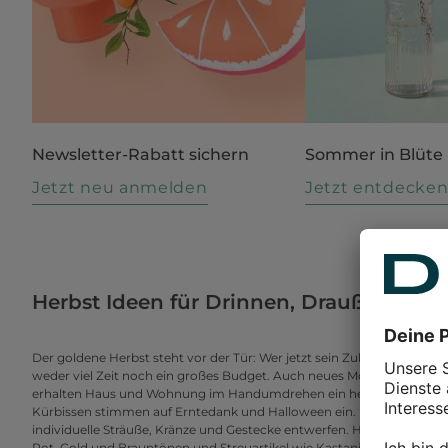
Newsletter-Rabatt sichern
Sommer in Blüte
Jetzt neu anmelden
Jetzt entdecke
Herbst Ideen für Drinnen, Draußen & he
Der goldene Herbst steht vor der Tür: Wer jetzt sein Zuhause der Jah
weder viel Zeit noch ein großes Budget. Auch neues Mobiliar ist nic
erhalten Haus und Wohnung im Handumdrehen ein herbstliches Ambi
Kürbissen stimmen auf Erntedank und Halloween ein. Mit Herbstlau
individuelle Sträuße, Kränze und Gestecke entwerfen. Herbstliche Tisc
Rot, Gold und Brauntönen und Streuartikel wie Kastanien und Zapfen 