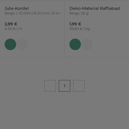
Jute-Kordel
Deko-Material Raffiabast
Beige, L 10.000 x B 20 mm, 10 m
Beige, 50 g
2,99 €
1,99 €
0,30 € / m
39,80 € / kg
1