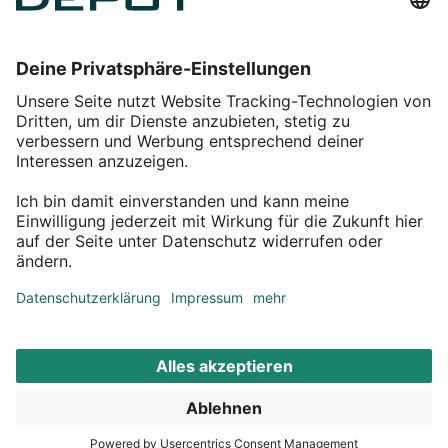
Einkaufen
Service
Über DEPOT
Kontakt
myDEPOT Bonusprogramm
¹ Zu den
Aktionsbedingungen
*Alle Preise inkl. MwSt zzgl.
Versandkosten
© 2011 – 2026