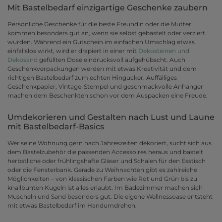
Mit Bastelbedarf einzigartige Geschenke zaubern
Persönliche Geschenke für die beste Freundin oder die Mutter
kommen besonders gut an, wenn sie selbst gebastelt oder verziert
wurden. Während ein Gutschein im einfachen Umschlag etwas
einfallslos wirkt, wird er drapiert in einer mit
Dekosteinen und
Dekosand
gefüllten Dose eindrucksvoll aufgehübscht. Auch
Geschenkverpackungen werden mit etwas Kreativität und dem
richtigen Bastelbedarf zum echten Hingucker. Auffälliges
Geschenkpapier, Vintage-Stempel und geschmackvolle Anhänger
machen dem Beschenkten schon vor dem Auspacken eine Freude.
Umdekorieren und Gestalten nach Lust und Laune
mit Bastelbedarf-Basics
Wer seine Wohnung gern nach Jahreszeiten dekoriert, sucht sich aus
dem Bastelzubehör die passenden Accessoires heraus und bastelt
herbstliche oder frühlingshafte Gläser und Schalen für den Esstisch
oder die Fensterbank. Gerade zu Weihnachten gibt es zahlreiche
Möglichkeiten – von klassischen Farben wie Rot und Grün bis zu
knallbunten Kugeln ist alles erlaubt. Im Badezimmer machen sich
Muscheln und Sand besonders gut. Die eigene Wellnessoase entsteht
mit etwas Bastelbedarf im Handumdrehen.