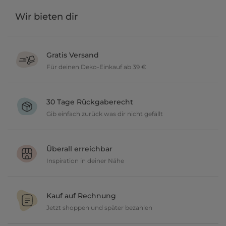
Wir bieten dir
Gratis Versand
Für deinen Deko-Einkauf ab 39 €
Verschönere dein zu Hause im Wert von über 39 € und wir
versenden deine neuen Lieblingsartikel gratis.
30 Tage Rückgaberecht
Gib einfach zurück was dir nicht gefällt
Du möchtest gerne deine Deko ausprobieren? Kein Problem, wir
geben dir 30 Tage Zeit etwas zurückzusenden.
Überall erreichbar
Inspiration in deiner Nähe
Ob in unseren 80 Filialen vor Ort oder online, entdecke tolle Deko
und lasse dich inspirieren.
Kauf auf Rechnung
Jetzt shoppen und später bezahlen