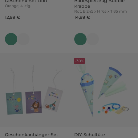
Geschenk-Set Lion
Badespielzeug Bubble
Orange, 4 -tlg.
Krabbe
Rot, B 245 x H 165 x T 85 mm
12,99 €
14,99 €
-30%
Geschenkanhänger-Set
DIY-Schultüte