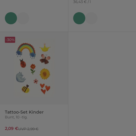
36,43 € / l
-30%
Tattoo-Set Kinder
Bunt, 10 -tlg.
2,09 €
UVP 2,99 €