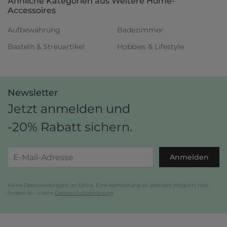
Ähnliche Kategorien aus Weitere Home-
Accessoires
Aufbewahrung
Badezimmer
Basteln & Streuartikel
Hobbies & Lifestyle
Newsletter
Jetzt anmelden und
-20% Rabatt sichern.
Anmelden
Keine Datenweitergabe an Dritte. Eine Abmeldung ist jederzeit möglich. Hier
findest du unsere
Datenschutzerklärung
.