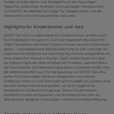
Perfekt wird das Wohn- und Wohlgefühl mit den flauschigen
Teppichen, praktischen Rollkisten und kuscheligen Handwärmern
von DEPOT, die ebenfalls auf lustige Tier-Designs setzen und die
Kinderzimmer-Einrichtung stilsicher abrunden.
Highlights für Kinderzimmer und -bad
DEPOT hat nicht nur Besonderes fürs Kinderzimmer, sondern auch
fürs Kinderbad im Programm. Auch hier begeistern die Artikel mit
süßen Tiermotiven, die Hand in Hand mit einer cleveren Konstruktion
gehen – wie beispielsweise Waschhandschuhe im Igel-Look oder ein
superweiches Handtuch aus natürlicher Baumwolle, ausgestattet mit
einer praktischen Kapuze in Rochen-Optik. Kinder freuen sich über
die hübsche Optik der liebevoll designten Produkte, während Eltern
die hohe Material- und Verarbeitungsqualität zu schätzen wissen. Dies
gilt selbstverständlich auch für das Spielzeug von DEPOT. Die ultra-
soften Plüschtiere laden mit ihrem biegsamen und weichen
Stoffkörper nicht nur zum Schmusen und Knuddeln ein, sondern sind
darüber hinaus maschinenwaschbar – so ist für hygienische
Sauberkeit im Kinderzimmer gesorgt. Älteren Kindern bieten
Musikinstrumente wie Xylophon und Mundharmonika oder ein
altersgerecht designter Globus spaß- und lehrreiche Beschäftigung.