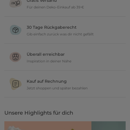
Gratis Versand
Für deinen Deko-Einkauf ab 39 €
Verschönere dein zu Hause im Wert von über 39 € und wir
versenden deine neuen Lieblingsartikel gratis.
30 Tage Rückgaberecht
Gib einfach zurück was dir nicht gefällt
Du möchtest gerne deine Deko ausprobieren? Kein Problem, wir
geben dir 30 Tage Zeit etwas zurückzusenden.
Überall erreichbar
Inspiration in deiner Nähe
Ob in unseren 80 Filialen vor Ort oder online, entdecke tolle Deko
und lasse dich inspirieren.
Kauf auf Rechnung
Jetzt shoppen und später bezahlen
Gestalte jetzt dein zu Hause und bezahle einfach später, bequem
per Rechnung.
Unsere Highlights für dich