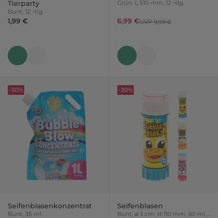
Tierparty
Grün, L 510 mm, 12 -tlg.
Bunt, 12 -tlg.
1,99 €
6,99 €
UVP 9,99 €
-30%
-30%
Seifenblasenkonzentrat
Seifenblasen
Bunt, 35 ml
Bunt, ⌀ 3 cm, H 110 mm, 60 ml,