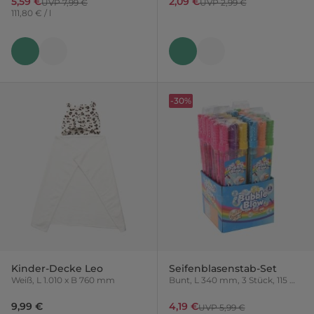
5,59 €
2,09 €
UVP 7,99 €
UVP 2,99 €
111,80 € / l
-30%
Kinder-Decke Leo
Seifenblasenstab-Set
Weiß, L 1.010 x B 760 mm
Bunt, L 340 mm, 3 Stück, 115 ml,
Variante nicht frei wählbar
9,99 €
4,19 €
UVP 5,99 €