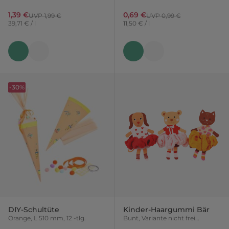
Variante nicht frei wählbar
1,39 €
0,69 €
UVP 1,99 €
UVP 0,99 €
39,71 € / l
11,50 € / l
-30%
DIY-Schultüte
Kinder-Haargummi Bär
Orange, L 510 mm, 12 -tlg.
Bunt, Variante nicht frei
wählbar