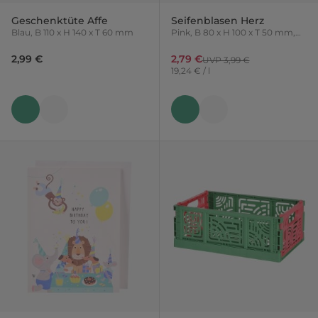
Geschenktüte Affe
Seifenblasen Herz
Blau, B 110 x H 140 x T 60 mm
Pink, B 80 x H 100 x T 50 mm,
145 ml
2,99 €
2,79 €
UVP 3,99 €
19,24 € / l