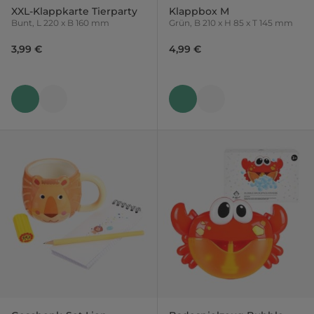
XXL-Klappkarte Tierparty
Klappbox M
Bunt, L 220 x B 160 mm
Grün, B 210 x H 85 x T 145 mm
3,99 €
4,99 €