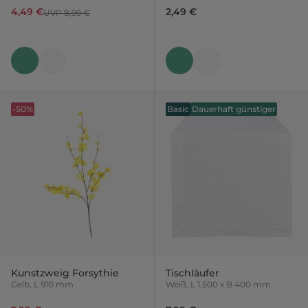
4,49 €
2,49 €
UVP 8,99 €
-50%
Basic
Dauerhaft günstiger
Kunstzweig Forsythie
Tischläufer
Gelb, L 910 mm
Weiß, L 1.500 x B 400 mm