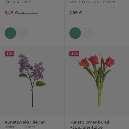
Pink, L 410 mm
Gold, L 60 x B 40 x H 5 mm
6,49 €
2,99 €
UVP 12,99 €
-50%
-50%
Kunstzweig Flieder
Kunstblumenbund
Violett, L 650 mm
Papageientulpe