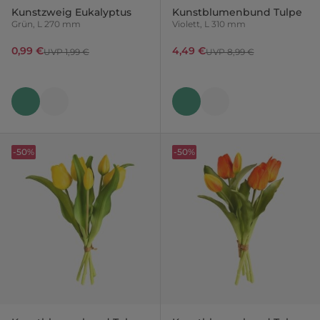
Kunstzweig Eukalyptus
Kunstblumenbund Tulpe
Grün, L 270 mm
Violett, L 310 mm
0,99 €
4,49 €
UVP 1,99 €
UVP 8,99 €
-50%
-50%