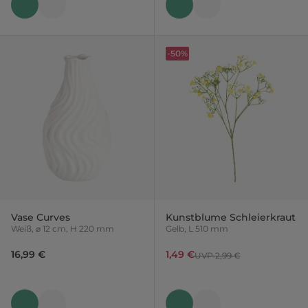
-50%
Vase Curves
Kunstblume Schleierkraut
Weiß, ⌀ 12 cm, H 220 mm
Gelb, L 510 mm
16,99 €
1,49 €
UVP 2,99 €