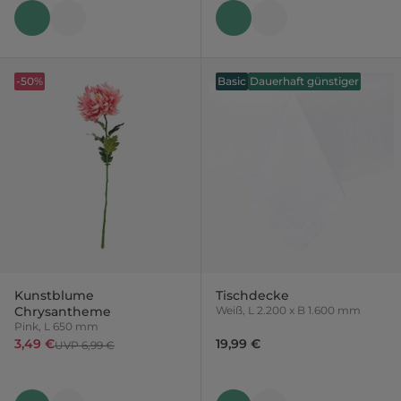
-50%
Basic
Dauerhaft günstiger
Kunstblume
Tischdecke
Chrysantheme
Weiß, L 2.200 x B 1.600 mm
Pink, L 650 mm
3,49 €
19,99 €
UVP 6,99 €