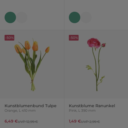
-50%
-50%
Kunstblumenbund Tulpe
Kunstblume Ranunkel
Orange, L 410 mm
Pink, L 390 mm
6,49 €
1,49 €
UVP 12,99 €
UVP 2,99 €