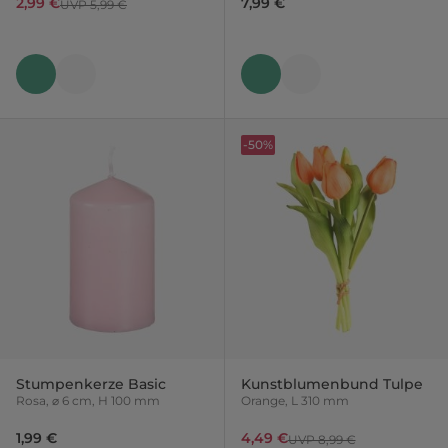
2,99 €
7,99 €
UVP 5,99 €
-50%
Stumpenkerze Basic
Kunstblumenbund Tulpe
Rosa, ⌀ 6 cm, H 100 mm
Orange, L 310 mm
1,99 €
4,49 €
UVP 8,99 €