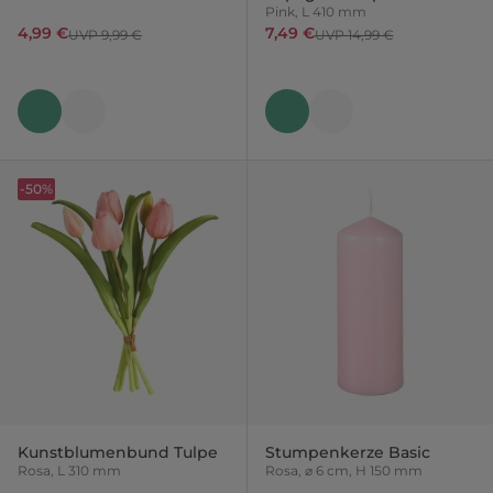
Pink, L 410 mm
4,99 €
7,49 €
UVP 9,99 €
UVP 14,99 €
-50%
Kunstblumenbund Tulpe
Stumpenkerze Basic
Rosa, L 310 mm
Rosa, ⌀ 6 cm, H 150 mm