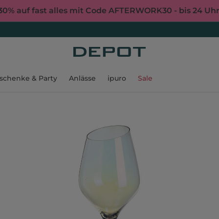
30% auf fast alles mit Code AFTERWORK30 - bis 24 Uh
schenke & Party
Anlässe
ipuro
Sale