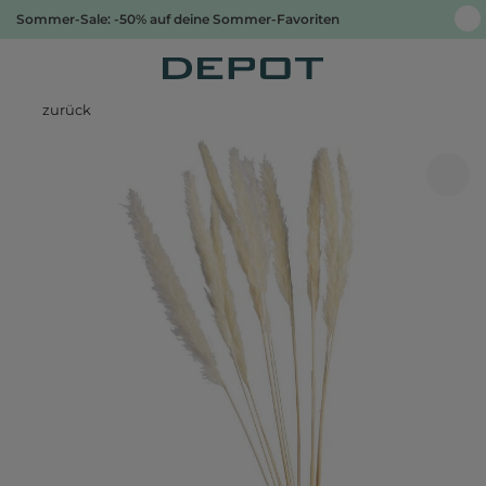
Sommer-Sale: -50% auf deine Sommer-Favoriten
zurück