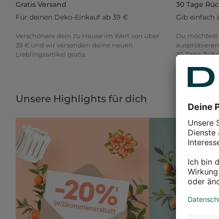
Gratis Versand
30 Tage Rü
Für deinen Deko-Einkauf ab 39 €
Gib einfach 
Verschönere dein zu Hause im Wert von über
Du möchtest 
39 € und wir versenden deine neuen
ausprobieren
Lieblingsartikel gratis.
30 Tage Zeit
Unsere Highlights für dich