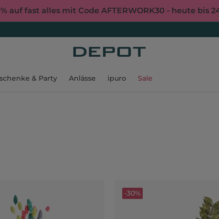
0% auf fast alles mit Code AFTERWORK30 - heute bis 2
schenke & Party
Anlässe
ipuro
Sale
-30%