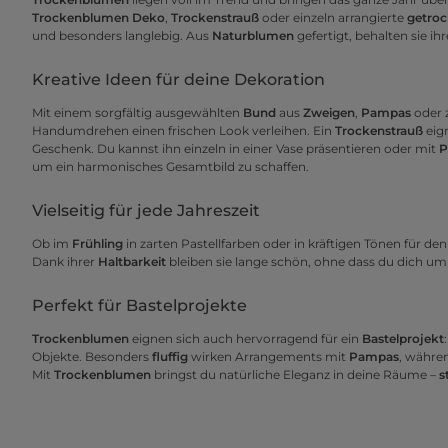
Trockenblumen Deko
,
Trockenstrauß
oder einzeln arrangierte
getro
und besonders langlebig. Aus
Naturblumen
gefertigt, behalten sie ih
Kreative Ideen für deine Dekoration
Mit einem sorgfältig ausgewählten
Bund
aus
Zweigen
,
Pampas
oder 
Handumdrehen einen frischen Look verleihen. Ein
Trockenstrauß
eig
Geschenk. Du kannst ihn einzeln in einer Vase präsentieren oder mit
P
um ein harmonisches Gesamtbild zu schaffen.
Vielseitig für jede Jahreszeit
Ob im
Frühling
in zarten Pastellfarben oder in kräftigen Tönen für de
Dank ihrer
Haltbarkeit
bleiben sie lange schön, ohne dass du dich u
Perfekt für Bastelprojekte
Trockenblumen
eignen sich auch hervorragend für ein
Bastelprojekt
Objekte. Besonders
fluffig
wirken Arrangements mit
Pampas
, währe
Mit
Trockenblumen
bringst du natürliche Eleganz in deine Räume –
s