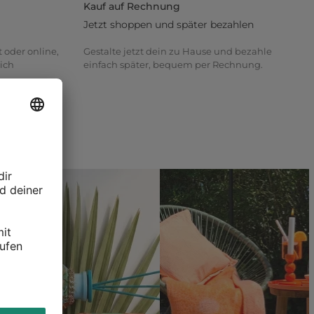
Kauf auf Rechnung
Jetzt shoppen und später bezahlen
t oder online,
Gestalte jetzt dein zu Hause und bezahle
ich
einfach später, bequem per Rechnung.