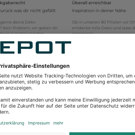
ckgaberecht
Überall erreichbar
zurück was dir nicht gefällt
Inspiration in deiner Nähe
gerne deine Deko
Ob in unseren 80 Filialen vor Or
? Kein Problem, wir geben dir
entdecke tolle Deko und lasse d
 etwas zurückzusenden.
inspirieren.