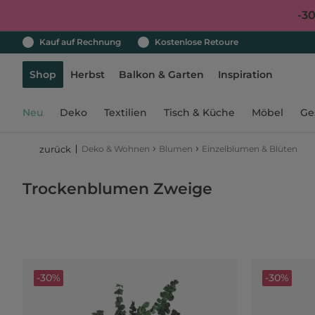
-3
Kauf auf Rechnung
Kostenlose Retoure
Shop
Herbst
Balkon & Garten
Inspiration
Neu
Deko
Textilien
Tisch & Küche
Möbel
Ge
›
›
Deko & Wohnen
Blumen
Einzelblumen & Blüten
zurück
Trockenblumen Zweige
-30%
-30%