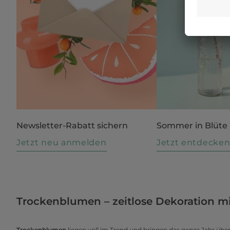
Newsletter-Rabatt sichern
Sommer in Blüte
Jetzt neu anmelden
Jetzt entdecke
Trockenblumen – zeitlose Dekoration m
Trockenblumen
liegen voll im Trend und bringen das ganze Jahr über