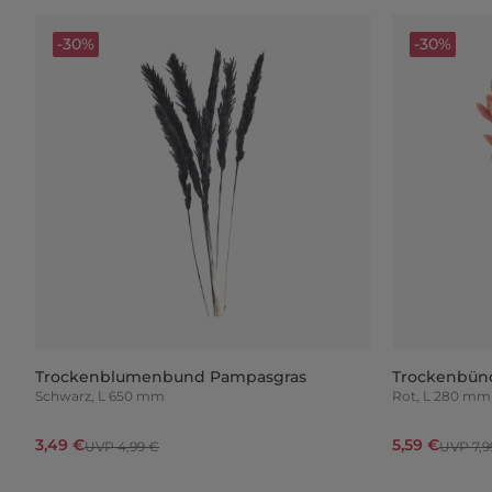
-30%
-30%
Trockenblumenbund Pampasgras
Trockenbünd
Schwarz, L 650 mm
Rot, L 280 mm
3,49 €
5,59 €
UVP 4,99 €
UVP 7,9