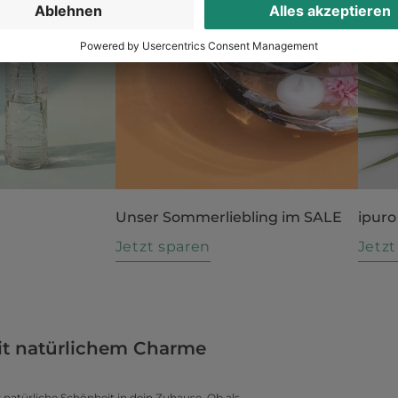
Unser Sommerliebling im SALE
ipuro
n
Jetzt sparen
Jetz
it natürlichem Charme
 natürliche Schönheit in dein Zuhause. Ob als