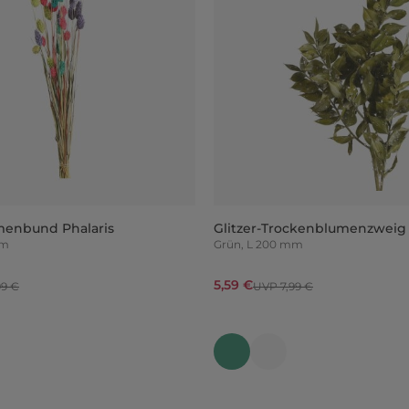
menbund Phalaris
Glitzer-Trockenblumenzweig
 mm
Grün, L 200 mm
5,59 €
99 €
UVP 7,99 €