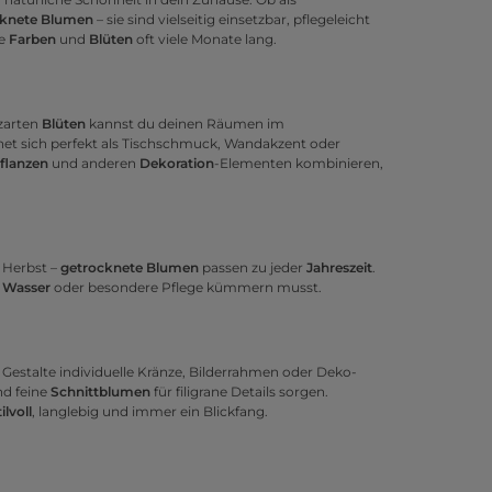
cknete Blumen
– sie sind vielseitig einsetzbar, pflegeleicht
re
Farben
und
Blüten
oft viele Monate lang.
zarten
Blüten
kannst du deinen Räumen im
net sich perfekt als Tischschmuck, Wandakzent oder
flanzen
und anderen
Dekoration
-Elementen kombinieren,
n Herbst –
getrocknete Blumen
passen zu jeder
Jahreszeit
.
m
Wasser
oder besondere Pflege kümmern musst.
: Gestalte individuelle Kränze, Bilderrahmen oder Deko-
nd feine
Schnittblumen
für filigrane Details sorgen.
tilvoll
, langlebig und immer ein Blickfang.