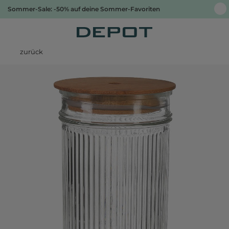
Sommer-Sale: -50% auf deine Sommer-Favoriten
zurück