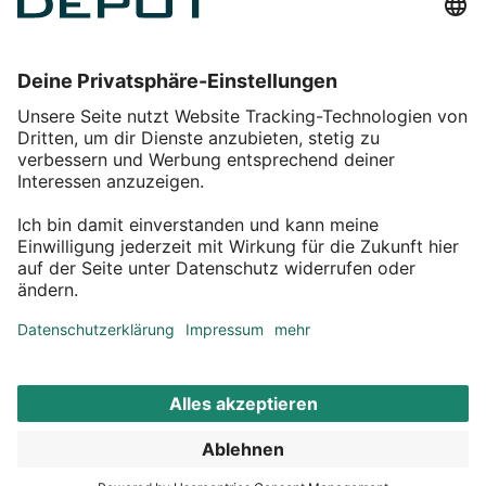
Einkaufen
Service
Über DEPOT
Kontakt
myDEPOT Bonusprogramm
¹ Zu den
Aktionsbedingungen
*Alle Preise inkl. MwSt zzgl.
Versandkosten
© 2011 – 2026