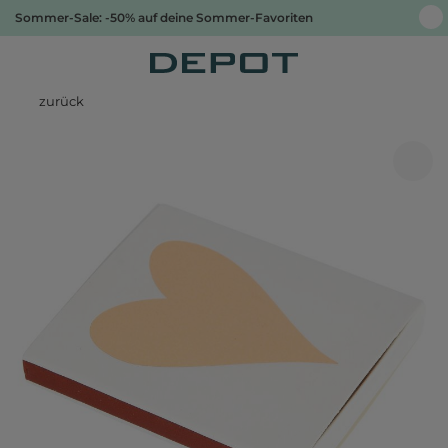
Sommer-Sale: -50% auf deine Sommer-Favoriten
zurück