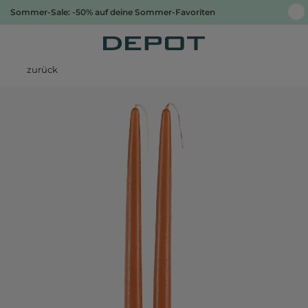
Sommer-Sale: -50% auf deine Sommer-Favoriten
zurück