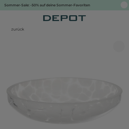
Sommer-Sale: -50% auf deine Sommer-Favoriten
zurück