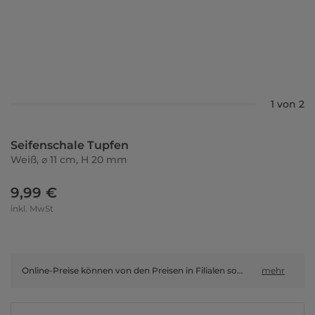
1 von 2
Seifenschale Tupfen
Weiß, ⌀ 11 cm, H 20 mm
9,99 €
inkl. MwSt
Online-Preise können von den Preisen in Filialen sowie Shop-in-Shop-Flächen abweichen.
mehr