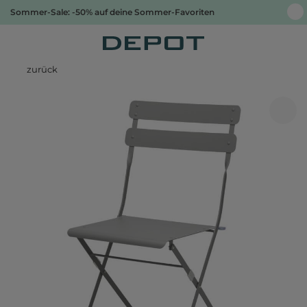
Sommer-Sale: -50% auf deine Sommer-Favoriten
zurück