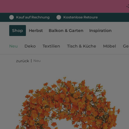
-
Kauf auf Rechnung
Kostenlose Retoure
Shop
Herbst
Balkon & Garten
Inspiration
Neu
Deko
Textilien
Tisch & Küche
Möbel
Ge
Neu
zurück