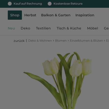
Kauf auf Rechnung
Kostenlose Retoure
Shop
Herbst
Balkon & Garten
Inspiration
Neu
Deko
Textilien
Tisch & Küche
Möbel
Ge
›
›
›
Deko & Wohnen
Blumen
Einzelblumen & Blüten
E
zurück