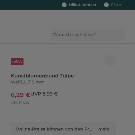
Hilfe & Kontakt
Filiale
-30%
Kunstblumenbund Tulpe
Weiß, L 310 mm
UVP 8,99 €
6,29 €
inkl. MwSt
Online-Preise können von den Preisen in Filialen sowie Shop-in-Shop-Flächen abweichen.
mehr