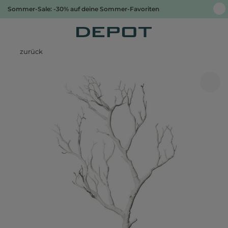
Sommer-Sale: -30% auf deine Sommer-Favoriten
zurück