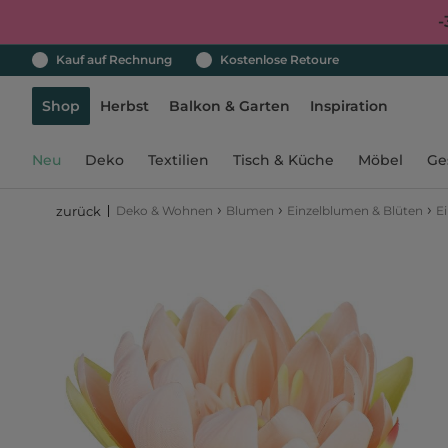
-
Kauf auf Rechnung
Kostenlose Retoure
Shop
Herbst
Balkon & Garten
Inspiration
Neu
Deko
Textilien
Tisch & Küche
Möbel
Ge
›
›
›
Deko & Wohnen
Blumen
Einzelblumen & Blüten
E
zurück