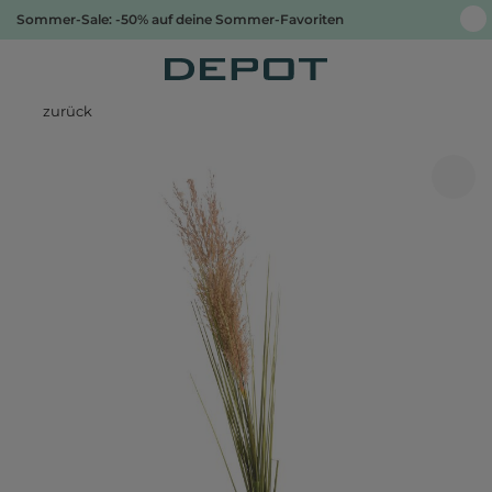
Sommer-Sale: -50% auf deine Sommer-Favoriten
zurück