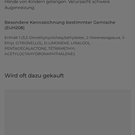
Hände von Kindern gelangen. Verursacht schwere
Augenreizung.
Besondere Kennzeichnung bestimmter Gemische
(EUH208)
Enthält 1-(3,3-Dimethylcyclohexyl)ethylester, 2-Oxiranessigsäure, 3-
Ethyl, CITRONELLOL, D-LIMONENE, LINALOOL,
PENTADECALACTONE, TETRAMETHYL
ACETYLOCTAHYDRONAPHTHALENES
Wird oft dazu gekauft