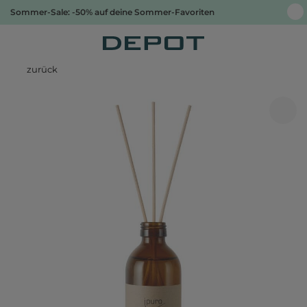
Sommer-Sale: -50% auf deine Sommer-Favoriten
zurück