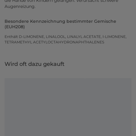
die Hände von Kindern gelangen. Verursacht schwere
Augenreizung.
Besondere Kennzeichnung bestimmter Gemische
(EUH208)
Enthält D-LIMONENE, LINALOOL, LINALYL ACETATE, l-LIMONENE,
TETRAMETHYL ACETYLOCTAHYDRONAPHTHALENES
Wird oft dazu gekauft