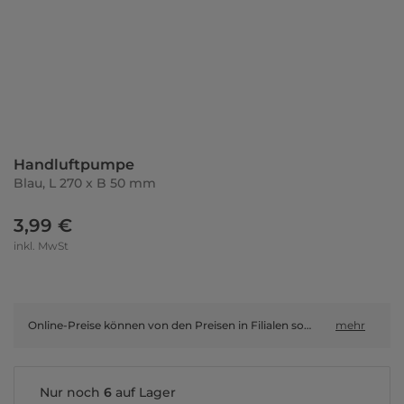
Handluftpumpe
Blau, L 270 x B 50 mm
3,99 €
inkl. MwSt
Online-Preise können von den Preisen in Filialen sowie Shop-in-Shop-Flächen abweichen.
mehr
Nur noch
6
auf Lager