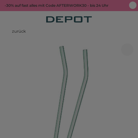
-30% auf fast alles mit Code AFTERWORK30 - bis 24 Uhr
zurück