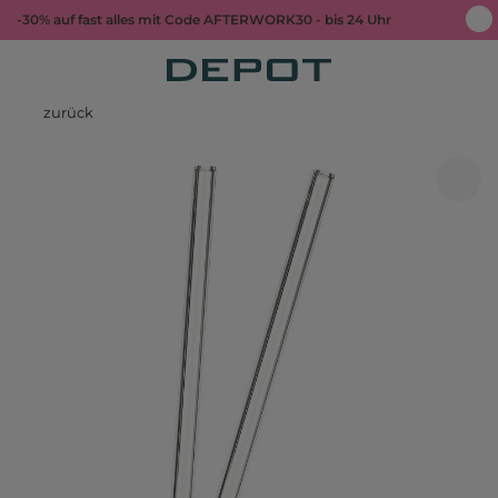
-30% auf fast alles mit Code AFTERWORK30 - bis 24 Uhr
zurück