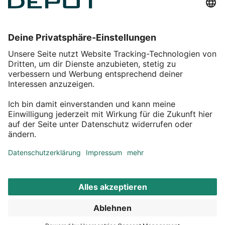
Einkaufen
Service
Über DEPOT
Kontakt
myDEPOT Bonusprogramm
¹ Zu den
Aktionsbedingungen
*Alle Preise inkl. MwSt zzgl.
Versandkosten
© 2011 – 2026