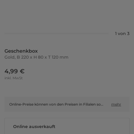
1 von 3
Geschenkbox
Gold, B 220 x H 80 x T 120 mm
4,99 €
inkl. MwSt
Online-Preise können von den Preisen in Filialen sowie Shop-in-Shop-Flächen abweichen.
mehr
Online ausverkauft