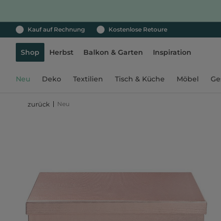
Kauf auf Rechnung
Kostenlose Retoure
Shop
Herbst
Balkon & Garten
Inspiration
Neu
Deko
Textilien
Tisch & Küche
Möbel
Ge
Neu
zurück