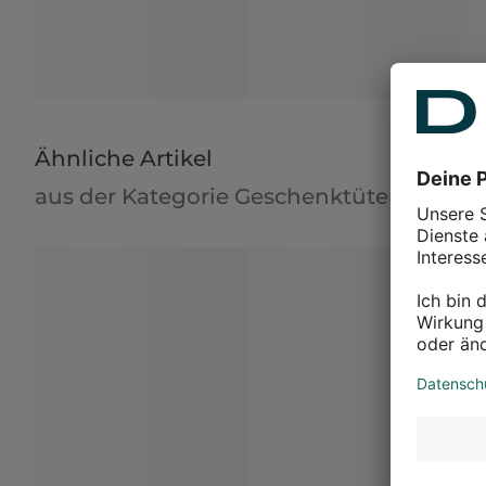
Ähnliche Artikel
aus der Kategorie Geschenktüten & -box