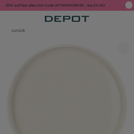
-30% auf fast alles mit Code AFTERWORK30 - bis 24 Uhr
zurück