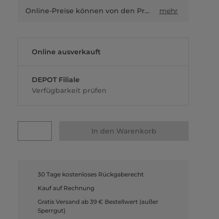
Online-Preise können von den Preisen in Filialen sowie Shop-in-Shop-Flächen abweichen.
mehr
Online ausverkauft
DEPOT Filiale
Verfügbarkeit prüfen
In den Warenkorb
30 Tage kostenloses Rückgaberecht
Kauf auf Rechnung
Gratis Versand ab 39 € Bestellwert (außer
Sperrgut)