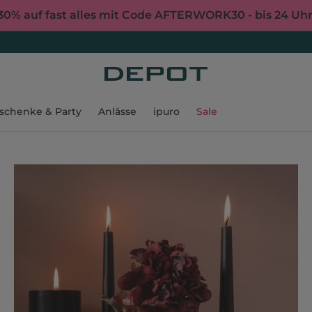
30% auf fast alles mit Code AFTERWORK30 - bis 24 Uh
schenke & Party
Anlässe
ipuro
Sale