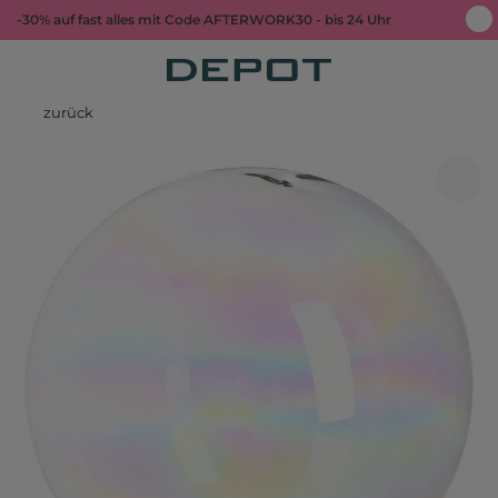
-30% auf fast alles mit Code AFTERWORK30 - bis 24 Uhr
zurück