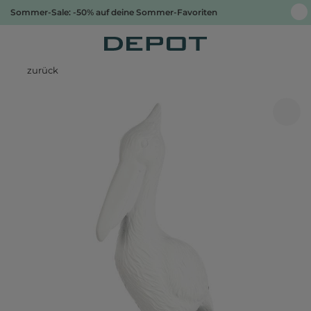
Sommer-Sale: -50% auf deine Sommer-Favoriten
zurück