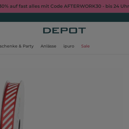
30% auf fast alles mit Code AFTERWORK30 - bis 24 Uh
schenke & Party
Anlässe
ipuro
Sale