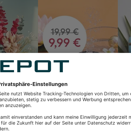
Unser Sommerliebling im SALE
ipuro