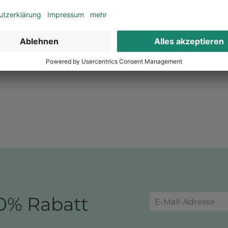
n
Jetzt sparen
Jetz
0% Rabatt