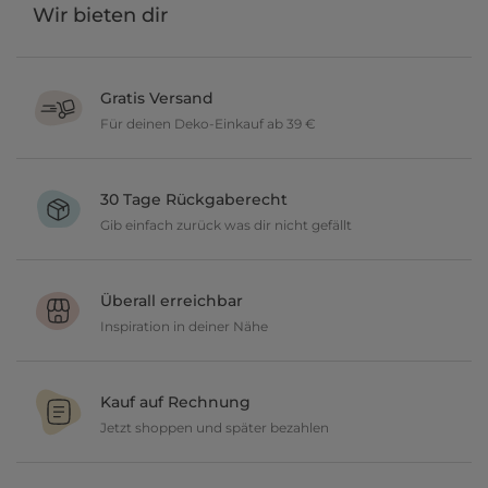
Wir bieten dir
Gratis Versand
Für deinen Deko-Einkauf ab 39 €
Verschönere dein zu Hause im Wert von über 39 € und wir
versenden deine neuen Lieblingsartikel gratis.
30 Tage Rückgaberecht
Gib einfach zurück was dir nicht gefällt
Du möchtest gerne deine Deko ausprobieren? Kein Problem, wir
geben dir 30 Tage Zeit etwas zurückzusenden.
Überall erreichbar
Inspiration in deiner Nähe
Ob in unseren 80 Filialen vor Ort oder online, entdecke tolle Deko
und lasse dich inspirieren.
Kauf auf Rechnung
Jetzt shoppen und später bezahlen
Gestalte jetzt dein zu Hause und bezahle einfach später, bequem