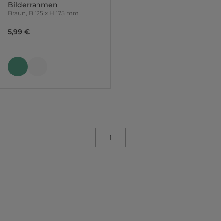
Bilderrahmen
Braun, B 125 x H 175 mm
5,99 €
1