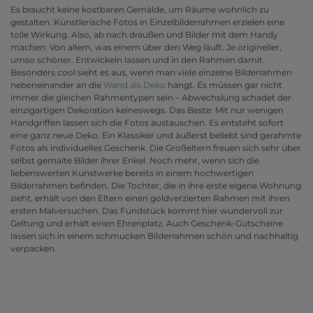
Es braucht keine kostbaren Gemälde, um Räume wohnlich zu
gestalten. Künstlerische Fotos in Einzelbilderrahmen erzielen eine
tolle Wirkung. Also, ab nach draußen und Bilder mit dem Handy
machen. Von allem, was einem über den Weg läuft. Je origineller,
umso schöner. Entwickeln lassen und in den Rahmen damit.
Besonders cool sieht es aus, wenn man viele einzelne Bilderrahmen
nebeneinander an die
Wand als Deko
hängt. Es müssen gar nicht
immer die gleichen Rahmentypen sein – Abwechslung schadet der
einzigartigen Dekoration keineswegs. Das Beste: Mit nur wenigen
Handgriffen lassen sich die Fotos austauschen. Es entsteht sofort
eine ganz neue Deko. Ein Klassiker und äußerst beliebt sind gerahmte
Fotos als individuelles Geschenk. Die Großeltern freuen sich sehr über
selbst gemalte Bilder ihrer Enkel. Noch mehr, wenn sich die
liebenswerten Kunstwerke bereits in einem hochwertigen
Bilderrahmen befinden. Die Tochter, die in ihre erste eigene Wohnung
zieht, erhält von den Eltern einen goldverzierten Rahmen mit ihren
ersten Malversuchen. Das Fundstück kommt hier wundervoll zur
Geltung und erhält einen Ehrenplatz. Auch Geschenk-Gutscheine
lassen sich in einem schmucken Bilderrahmen schön und nachhaltig
verpacken.