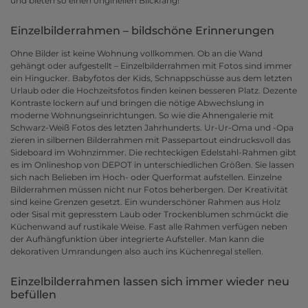
und bieten so einen originellen Blickfang!
Einzelbilderrahmen – bildschöne Erinnerungen
Ohne Bilder ist keine Wohnung vollkommen. Ob an die Wand
gehängt oder aufgestellt – Einzelbilderrahmen mit Fotos sind immer
ein Hingucker. Babyfotos der Kids, Schnappschüsse aus dem letzten
Urlaub oder die Hochzeitsfotos finden keinen besseren Platz. Dezente
Kontraste lockern auf und bringen die nötige Abwechslung in
moderne Wohnungseinrichtungen. So wie die Ahnengalerie mit
Schwarz-Weiß Fotos des letzten Jahrhunderts. Ur-Ur-Oma und -Opa
zieren in silbernen Bilderrahmen mit Passepartout eindrucksvoll das
Sideboard im Wohnzimmer. Die rechteckigen Edelstahl-Rahmen gibt
es im Onlineshop von DEPOT in unterschiedlichen Größen. Sie lassen
sich nach Belieben im Hoch- oder Querformat aufstellen. Einzelne
Bilderrahmen müssen nicht nur Fotos beherbergen. Der Kreativität
sind keine Grenzen gesetzt. Ein wunderschöner Rahmen aus Holz
oder Sisal mit gepresstem Laub oder Trockenblumen schmückt die
Küchenwand auf rustikale Weise. Fast alle Rahmen verfügen neben
der Aufhängfunktion über integrierte Aufsteller. Man kann die
dekorativen Umrandungen also auch ins Küchenregal stellen.
Einzelbilderrahmen lassen sich immer wieder neu
befüllen