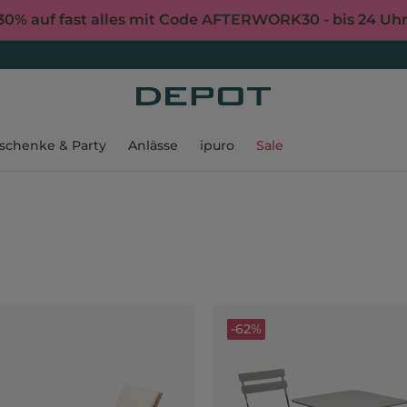
30% auf fast alles mit Code AFTERWORK30 - bis 24 Uh
schenke & Party
Anlässe
ipuro
Sale
-62%