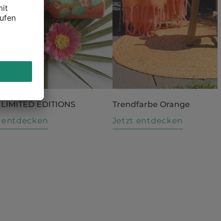
 LIMITED EDITIONS
Trendfarbe Orange
t entdecken
Jetzt entdecken