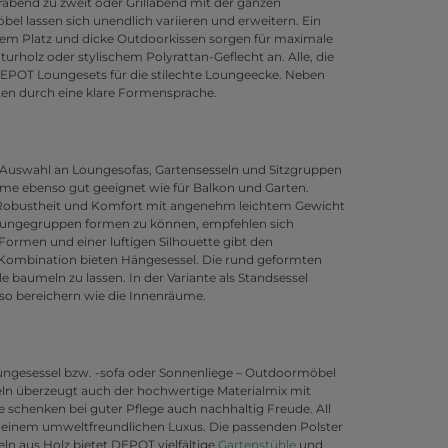
bend zu zweit oder Grillabend mit der ganzen
l lassen sich unendlich variieren und erweitern. Ein
nem Platz und dicke Outdoorkissen sorgen für maximale
holz oder stylischem Polyrattan-Geflecht an. Alle, die
i DEPOT Loungesets für die stilechte Loungeecke. Neben
en durch eine klare Formensprache.
e Auswahl an Loungesofas, Gartensesseln und Sitzgruppen
äume ebenso gut geeignet wie für Balkon und Garten.
 Robustheit und Komfort mit angenehm leichtem Gewicht
oungegruppen formen zu können, empfehlen sich
rmen und einer luftigen Silhouette gibt den
 Kombination bieten Hängesessel. Die rund geformten
 baumeln zu lassen. In der Variante als Standsessel
o bereichern wie die Innenräume.
 Loungesessel bzw. -sofa oder Sonnenliege – Outdoormöbel
ln überzeugt auch der hochwertige Materialmix mit
 schenken bei guter Pflege auch nachhaltig Freude. All
einem umweltfreundlichen Luxus. Die passenden Polster
n aus Holz bietet DEPOT vielfältige
Gartenstühle
und