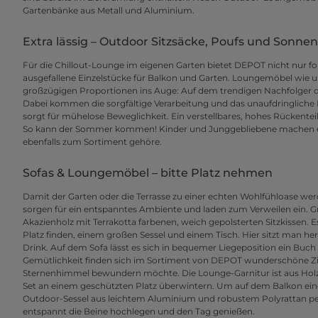
Gartenbänke aus Metall und Aluminium.
Extra lässig – Outdoor Sitzsäcke, Poufs und Sonnen
Für die Chillout-Lounge im eigenen Garten bietet DEPOT nicht nur 
ausgefallene Einzelstücke für Balkon und Garten. Loungemöbel wie u
großzügigen Proportionen ins Auge: Auf dem trendigen Nachfolger d
Dabei kommen die sorgfältige Verarbeitung und das unaufdringliche 
sorgt für mühelose Beweglichkeit. Ein verstellbares, hohes Rückentei
So kann der Sommer kommen! Kinder und Junggebliebene machen es 
ebenfalls zum Sortiment gehöre.
Sofas & Loungemöbel – bitte Platz nehmen
Damit der Garten oder die Terrasse zu einer echten Wohlfühloase wer
sorgen für ein entspanntes Ambiente und laden zum Verweilen ein. G
Akazienholz mit Terrakotta farbenen, weich gepolsterten Sitzkissen
Platz finden, einem großen Sessel und einem Tisch. Hier sitzt man h
Drink. Auf dem Sofa lässt es sich in bequemer Liegeposition ein Buc
Gemütlichkeit finden sich im Sortiment von DEPOT wunderschöne Zie
Sternenhimmel bewundern möchte. Die Lounge-Garnitur ist aus Holz gefe
Set an einem geschützten Platz überwintern. Um auf dem Balkon eine
Outdoor-Sessel aus leichtem Aluminium und robustem Polyrattan pe
entspannt die Beine hochlegen und den Tag genießen.