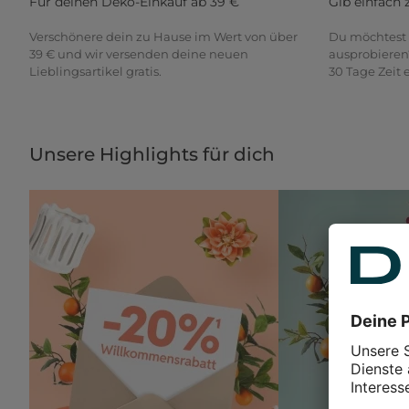
Für deinen Deko-Einkauf ab 39 €
Gib einfach 
Verschönere dein zu Hause im Wert von über
Du möchtest 
39 € und wir versenden deine neuen
ausprobieren
Lieblingsartikel gratis.
30 Tage Zeit
Unsere Highlights für dich