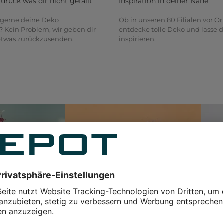
zurück was dir nicht gefällt
Inspiration in deiner Nähe
gerne deine Deko
Ob in unseren 80 Filialen vor Or
? Kein Problem, wir geben dir
entdecke tolle Deko und lasse d
 etwas zurückzusenden.
inspirieren.