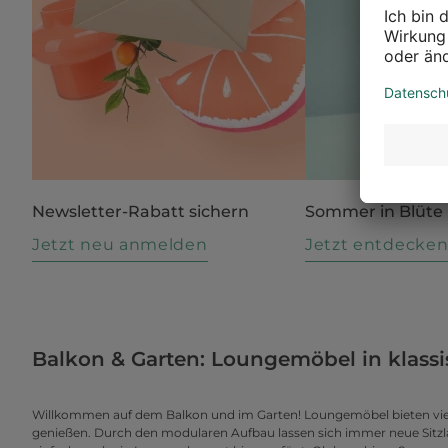
Newsletter-Rabatt sichern
Sommer in Blüte
Jetzt neu anmelden
Jetzt entdecke
Balkon & Garten: Loungemöbel in kla
Willkommen auf dem Balkon und im Garten! Loungemöbel bieten viel
genießen. Durch den modularen Aufbau lassen sich immer neue Sitz