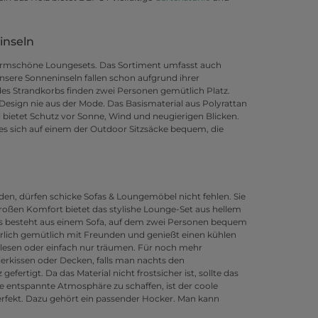
inseln
formschöne Loungesets. Das Sortiment umfasst auch
nsere Sonneninseln fallen schon aufgrund ihrer
es Strandkorbs finden zwei Personen gemütlich Platz.
Design nie aus der Mode. Das Basismaterial aus Polyrattan
l bietet Schutz vor Sonne, Wind und neugierigen Blicken.
sich auf einem der Outdoor Sitzsäcke bequem, die
den, dürfen schicke Sofas & Loungemöbel nicht fehlen. Sie
roßen Komfort bietet das stylishe Lounge-Set aus hellem
. Es besteht aus einem Sofa, auf dem zwei Personen bequem
errlich gemütlich mit Freunden und genießt einen kühlen
h lesen oder einfach nur träumen. Für noch mehr
rkissen oder Decken, falls man nachts den
rtigt. Da das Material nicht frostsicher ist, sollte das
 entspannte Atmosphäre zu schaffen, ist der coole
rfekt. Dazu gehört ein passender Hocker. Man kann