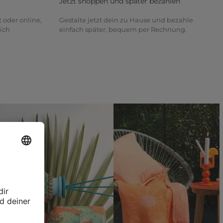
Jetzt shoppen und später bezahlen
t oder online,
Gestalte jetzt dein zu Hause und bezahle
ich
einfach später, bequem per Rechnung.