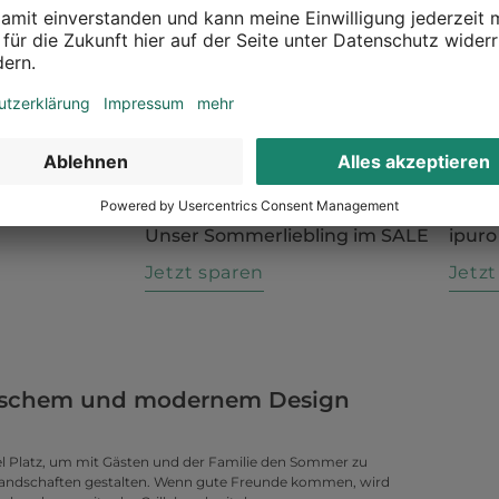
Unser Sommerliebling im SALE
ipuro
n
Jetzt sparen
Jetz
ssischem und modernem Design
 Platz, um mit Gästen und der Familie den Sommer zu
landschaften gestalten. Wenn gute Freunde kommen, wird