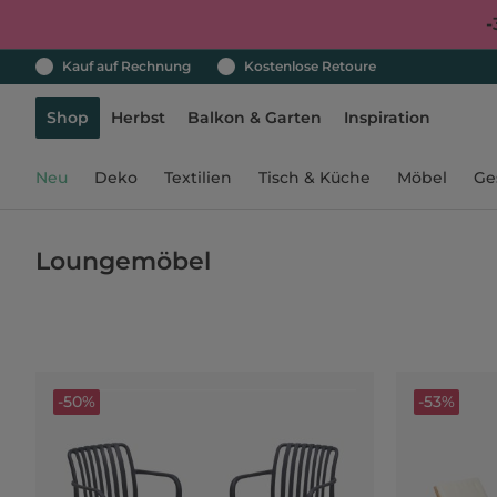
-
Kauf auf Rechnung
Kostenlose Retoure
Shop
Herbst
Balkon & Garten
Inspiration
Neu
Deko
Textilien
Tisch & Küche
Möbel
Ge
Loungemöbel
-50%
-53%