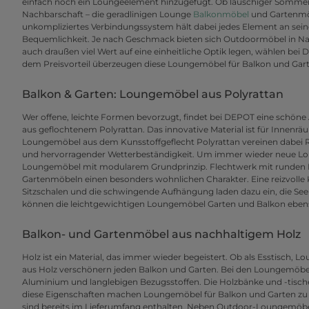
einfach noch ein Loungeelement hinzugefügt. Ob lauschiger Sommera
Nachbarschaft – die geradlinigen Lounge
Balkonmöbel
und Gartenmöbe
unkompliziertes Verbindungssystem hält dabei jedes Element an sei
Bequemlichkeit. Je nach Geschmack bieten sich Outdoormöbel in Natur
auch draußen viel Wert auf eine einheitliche Optik legen, wählen be
dem Preisvorteil überzeugen diese Loungemöbel für Balkon und Gart
Balkon & Garten: Loungemöbel aus Polyrattan
Wer offene, leichte Formen bevorzugt, findet bei DEPOT eine schön
aus geflochtenem Polyrattan. Das innovative Material ist für Innenr
Loungemöbel aus dem Kunsstoffgeflecht Polyrattan vereinen dabei
und hervorragender Wetterbeständigkeit. Um immer wieder neue L
Loungemöbel mit modularem Grundprinzip. Flechtwerk mit runden Fo
Gartenmöbeln einen besonders wohnlichen Charakter. Eine reizvolle
Sitzschalen und die schwingende Aufhängung laden dazu ein, die Seele
können die leichtgewichtigen Loungemöbel Garten und Balkon ebens
Balkon- und Gartenmöbel aus nachhaltigem Holz
Holz ist ein Material, das immer wieder begeistert. Ob als Esstisch,
aus Holz verschönern jeden Balkon und Garten. Bei den Loungemöbe
Aluminium und langlebigen Bezugsstoffen. Die Holzbänke und -tische
diese Eigenschaften machen Loungemöbel für Balkon und Garten zu 
sind bereits im Lieferumfang enthalten. Neben Outdoor-Loungemöbel