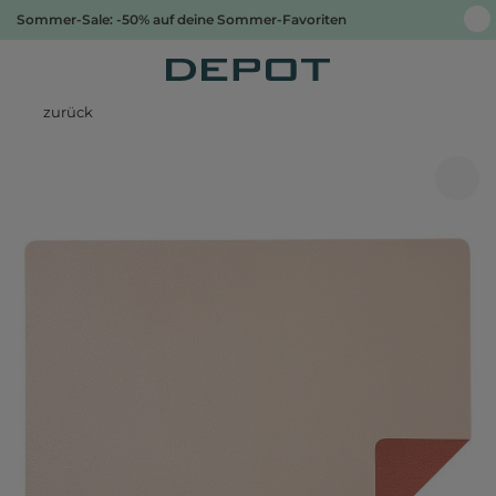
Sommer-Sale: -50% auf deine Sommer-Favoriten
zurück