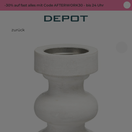
-30% auf fast alles mit Code AFTERWORK30 - bis 24 Uhr
zurück