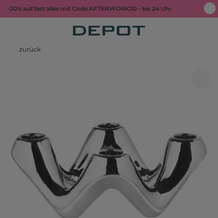
-30% auf fast alles mit Code AFTERWORK30 - bis 24 Uhr
zurück