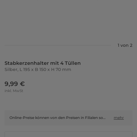
1 von 2
Stabkerzenhalter mit 4 Tüllen
Silber, L 195 x B 150 x H 70 mm
9,99 €
inkl. MwSt
Online-Preise können von den Preisen in Filialen sowie Shop-in-Shop-Flächen abweichen.
mehr