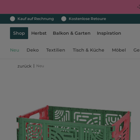
-
Kauf auf Rechnung
Kostenlose Retoure
Shop
Herbst
Balkon & Garten
Inspiration
Neu
Deko
Textilien
Tisch & Küche
Möbel
Ge
Neu
zurück