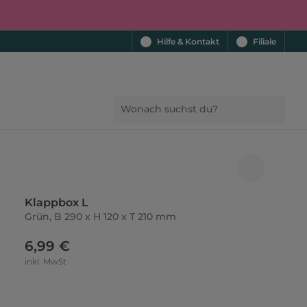
r
Hilfe & Kontakt
Filiale
Klappbox L
Grün, B 290 x H 120 x T 210 mm
6,99 €
inkl. MwSt